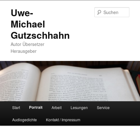
Zum
Uwe-
primären
Such
Inhalt
Michael
springen
Gutzschhahn
Autor Übersetzer
Herausgeber
Hauptmenü
Portrait
Start
Arbeit
Lesungen
Service
Audiogedichte
Kontakt / Impressum