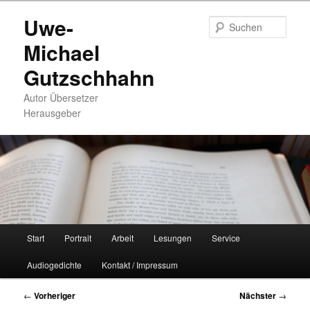
Zum
Uwe-
primären
Such
Inhalt
Michael
springen
Gutzschhahn
Autor Übersetzer
Herausgeber
Hauptmenü
Start
Portrait
Arbeit
Lesungen
Service
Audiogedichte
Kontakt / Impressum
Beitragsnavigation
←
Vorheriger
Nächster
→