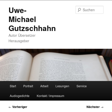
Zum
Uwe-
primären
Such
Inhalt
Michael
springen
Gutzschhahn
Autor Übersetzer
Herausgeber
Hauptmenü
Start
Portrait
Arbeit
Lesungen
Service
Audiogedichte
Kontakt / Impressum
Beitragsnavigation
←
Vorheriger
Nächster
→