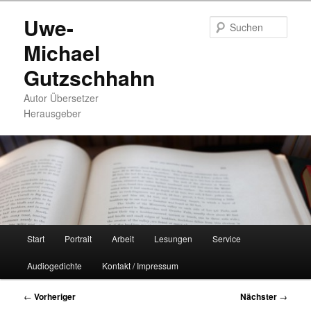
Zum
Uwe-
primären
Such
Inhalt
Michael
springen
Gutzschhahn
Autor Übersetzer
Herausgeber
Hauptmenü
Start
Portrait
Arbeit
Lesungen
Service
Audiogedichte
Kontakt / Impressum
Beitragsnavigation
←
Vorheriger
Nächster
→