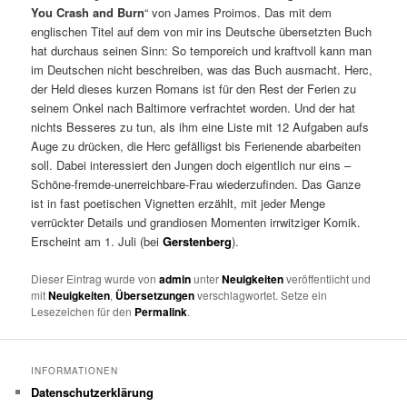
You Crash and Burn
“ von James Proimos. Das mit dem
englischen Titel auf dem von mir ins Deutsche übersetzten Buch
hat durchaus seinen Sinn: So temporeich und kraftvoll kann man
im Deutschen nicht beschreiben, was das Buch ausmacht. Herc,
der Held dieses kurzen Romans ist für den Rest der Ferien zu
seinem Onkel nach Baltimore verfrachtet worden. Und der hat
nichts Besseres zu tun, als ihm eine Liste mit 12 Aufgaben aufs
Auge zu drücken, die Herc gefälligst bis Ferienende abarbeiten
soll. Dabei interessiert den Jungen doch eigentlich nur eins –
Schöne-fremde-unerreichbare-Frau wiederzufinden. Das Ganze
ist in fast poetischen Vignetten erzählt, mit jeder Menge
verrückter Details und grandiosen Momenten irrwitziger Komik.
Erscheint am 1. Juli (bei
Gerstenberg
).
Dieser Eintrag wurde von
admin
unter
Neuigkeiten
veröffentlicht und
mit
Neuigkeiten
,
Übersetzungen
verschlagwortet. Setze ein
Lesezeichen für den
Permalink
.
INFORMATIONEN
Datenschutzerklärung