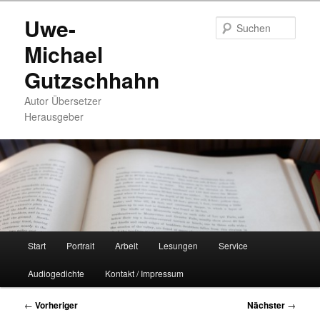
Zum
Uwe-
primären
Such
Inhalt
Michael
springen
Gutzschhahn
Autor Übersetzer
Herausgeber
Hauptmenü
Start
Portrait
Arbeit
Lesungen
Service
Audiogedichte
Kontakt / Impressum
Beitragsnavigation
←
Vorheriger
Nächster
→