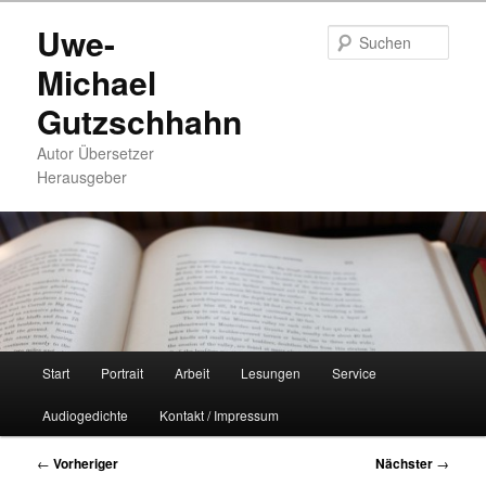
Zum
Uwe-
primären
Such
Inhalt
Michael
springen
Gutzschhahn
Autor Übersetzer
Herausgeber
Hauptmenü
Start
Portrait
Arbeit
Lesungen
Service
Audiogedichte
Kontakt / Impressum
Beitragsnavigation
←
Vorheriger
Nächster
→