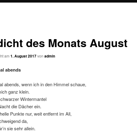
icht des Monats August
icht am
1. August 2017
von
admin
l abends
 abends, wenn ich in den Himmel schaue,
mich ganz klein.
schwarzer Wintermantel
 Nacht die Dächer ein.
helle Punkte nur, weit entfernt im All,
chweigend da,
r’n sie sehr allein.