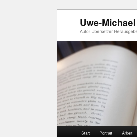
Zum
Uwe-Michael
primären
Inhalt
Autor Übersetzer Herausgeb
springen
Hauptmenü
Start
Portrait
Arbeit