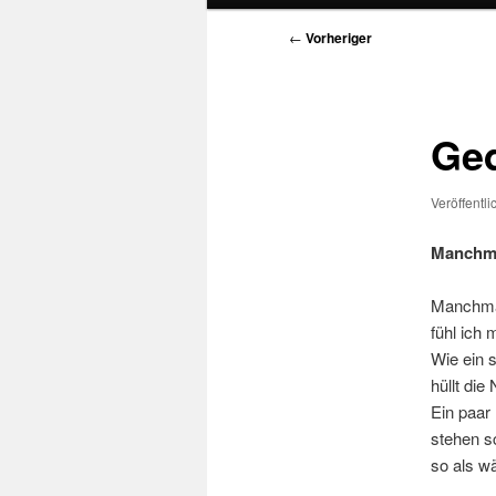
Beitragsnavigation
←
Vorheriger
Ged
Veröffentl
Manchma
Manchmal
fühl ich 
Wie ein 
hüllt die
Ein paar 
stehen s
so als wä