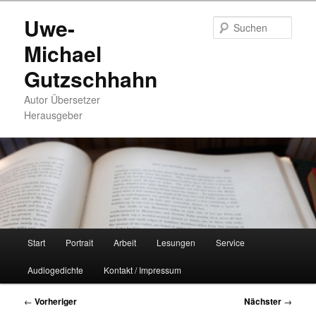
Zum
Uwe-
primären
Such
Inhalt
Michael
springen
Gutzschhahn
Autor Übersetzer
Herausgeber
Hauptmenü
Start
Portrait
Arbeit
Lesungen
Service
Audiogedichte
Kontakt / Impressum
Beitragsnavigation
←
Vorheriger
Nächster
→