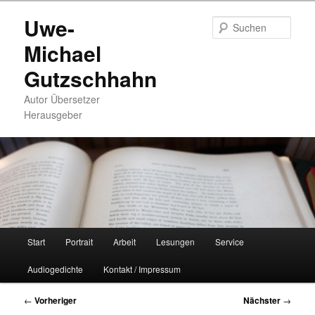
Zum
Uwe-
primären
Such
Inhalt
Michael
springen
Gutzschhahn
Autor Übersetzer
Herausgeber
Hauptmenü
Start
Portrait
Arbeit
Lesungen
Service
Audiogedichte
Kontakt / Impressum
Beitragsnavigation
←
Vorheriger
Nächster
→