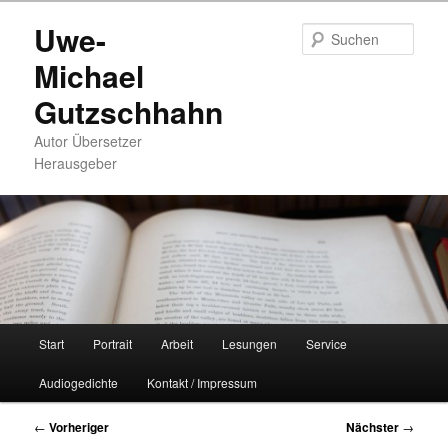
Zum
Uwe-
primären
Such
Inhalt
Michael
springen
Gutzschhahn
Autor Übersetzer
Herausgeber
Hauptmenü
Start
Portrait
Arbeit
Lesungen
Service
Audiogedichte
Kontakt / Impressum
Beitragsnavigation
←
Vorheriger
Nächster
→