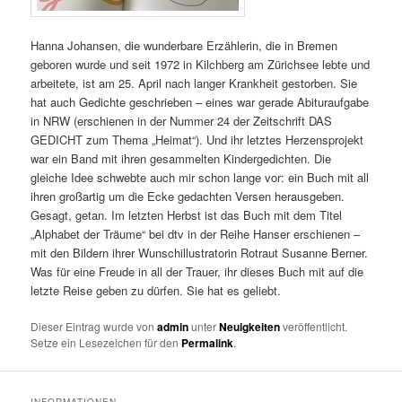
Hanna Johansen, die wunderbare Erzählerin, die in Bremen
geboren wurde und seit 1972 in Kilchberg am Zürichsee lebte und
arbeitete, ist am 25. April nach langer Krankheit gestorben. Sie
hat auch Gedichte geschrieben – eines war gerade Abituraufgabe
in NRW (erschienen in der Nummer 24 der Zeitschrift DAS
GEDICHT zum Thema „Heimat“). Und ihr letztes Herzensprojekt
war ein Band mit ihren gesammelten Kindergedichten. Die
gleiche Idee schwebte auch mir schon lange vor: ein Buch mit all
ihren großartig um die Ecke gedachten Versen herausgeben.
Gesagt, getan. Im letzten Herbst ist das Buch mit dem Titel
„Alphabet der Träume“ bei dtv in der Reihe Hanser erschienen –
mit den Bildern ihrer Wunschillustratorin Rotraut Susanne Berner.
Was für eine Freude in all der Trauer, ihr dieses Buch mit auf die
letzte Reise geben zu dürfen. Sie hat es geliebt.
Dieser Eintrag wurde von
admin
unter
Neuigkeiten
veröffentlicht.
Setze ein Lesezeichen für den
Permalink
.
INFORMATIONEN