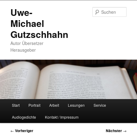
Zum
Uwe-
primären
Such
Inhalt
Michael
springen
Gutzschhahn
Autor Übersetzer
Herausgeber
Hauptmenü
Start
Portrait
Arbeit
Lesungen
Service
Audiogedichte
Kontakt / Impressum
Beitragsnavigation
←
Vorheriger
Nächster
→