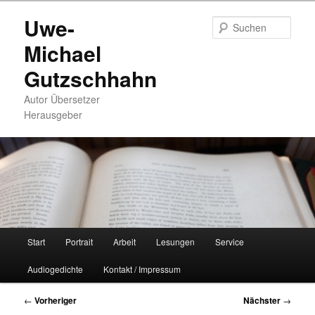
Zum
Uwe-
primären
Such
Inhalt
Michael
springen
Gutzschhahn
Autor Übersetzer
Herausgeber
Hauptmenü
Start
Portrait
Arbeit
Lesungen
Service
Audiogedichte
Kontakt / Impressum
Beitragsnavigation
←
Vorheriger
Nächster
→