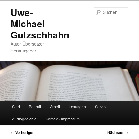
Zum
Uwe-
primären
Such
Inhalt
Michael
springen
Gutzschhahn
Autor Übersetzer
Herausgeber
Hauptmenü
Start
Portrait
Arbeit
Lesungen
Service
Audiogedichte
Kontakt / Impressum
Beitragsnavigation
←
Vorheriger
Nächster
→