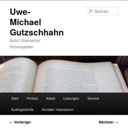
Zum
Uwe-
primären
Such
Inhalt
Michael
springen
Gutzschhahn
Autor Übersetzer
Herausgeber
Hauptmenü
Start
Portrait
Arbeit
Lesungen
Service
Audiogedichte
Kontakt / Impressum
Beitragsnavigation
←
Vorheriger
Nächster
→